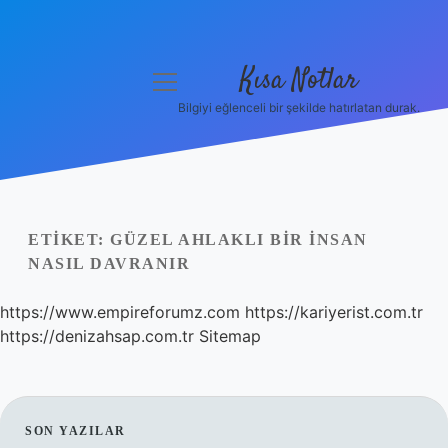
Kısa Notlar
menüyü
aç
Bilgiyi eğlenceli bir şekilde hatırlatan durak.
Anasayfa
Gizlilik Politikası
Yasal Uyarı
ETIKET:
GÜZEL AHLAKLI BIR INSAN
NASIL DAVRANIR
Hakkımızda
https://www.empireforumz.com
https://kariyerist.com.tr
Hakkımızda
https://denizahsap.com.tr
Sitemap
SIDEBAR
SON YAZILAR