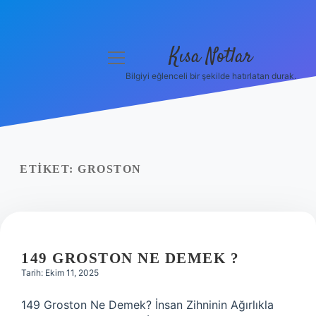
Kısa Notlar
menüyü
aç
Bilgiyi eğlenceli bir şekilde hatırlatan durak.
Anasayfa
Gizlilik Politikası
Yasal Uyarı
ETIKET:
GROSTON
Hakkımızda
Hakkımızda
149 GROSTON NE DEMEK ?
Tarih: Ekim 11, 2025
149 Groston Ne Demek? İnsan Zihninin Ağırlıkla