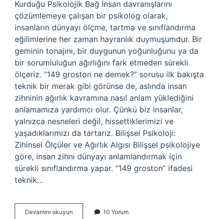
Kurduğu Psikolojik Bağ İnsan davranışlarını
çözümlemeye çalışan bir psikolog olarak,
insanların dünyayı ölçme, tartma ve sınıflandırma
eğilimlerine her zaman hayranlık duymuşumdur. Bir
geminin tonajını, bir duygunun yoğunluğunu ya da
bir sorumluluğun ağırlığını fark etmeden sürekli
ölçeriz. “149 groston ne demek?” sorusu ilk bakışta
teknik bir merak gibi görünse de, aslında insan
zihninin ağırlık kavramına nasıl anlam yüklediğini
anlamamıza yardımcı olur. Çünkü biz insanlar,
yalnızca nesneleri değil, hissettiklerimizi ve
yaşadıklarımızı da tartarız. Bilişsel Psikoloji:
Zihinsel Ölçüler ve Ağırlık Algısı Bilişsel psikolojiye
göre, insan zihni dünyayı anlamlandırmak için
sürekli sınıflandırma yapar. “149 groston” ifadesi
teknik…
149
Devamını okuyun
10 Yorum