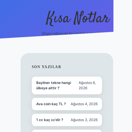
Kısa Notlar
Bilgiyi eğlenceli bir şekilde hatırlatan durak.
tulipbet
SIDEBAR
SON YAZILAR
Bayliner tekne hangi
Ağustos 6,
ülkeye aittir ?
2026
Ava coin kaç TL ?
Ağustos 4, 2026
1 cc kaç cc’dir ?
Ağustos 3, 2026