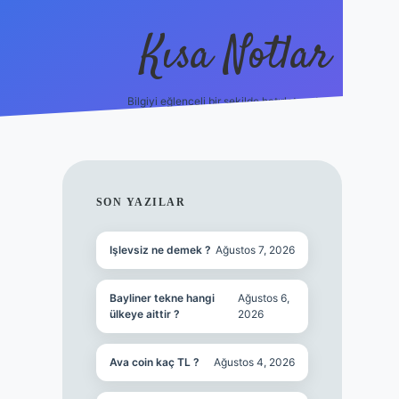
Kısa Notlar
Bilgiyi eğlenceli bir şekilde hatırlatan durak.
tulipbet
elexbett.net
SIDEBAR
SON YAZILAR
Işlevsiz ne demek ?
Ağustos 7, 2026
Bayliner tekne hangi
Ağustos 6,
ülkeye aittir ?
2026
Ava coin kaç TL ?
Ağustos 4, 2026