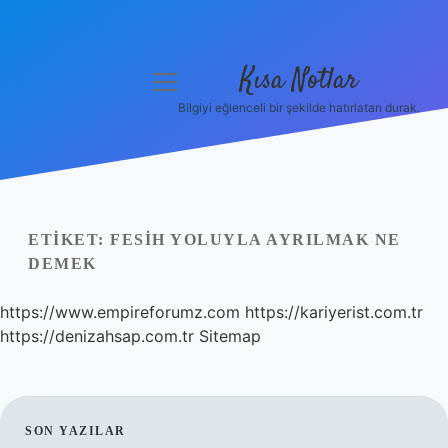
Kısa Notlar
menüyü
aç
Bilgiyi eğlenceli bir şekilde hatırlatan durak.
Anasayfa
Gizlilik Politikası
Yasal Uyarı
ETIKET:
FESIH YOLUYLA AYRILMAK NE
DEMEK
Hakkımızda
https://www.empireforumz.com
https://kariyerist.com.tr
Hakkımızda
https://denizahsap.com.tr
Sitemap
SIDEBAR
SON YAZILAR