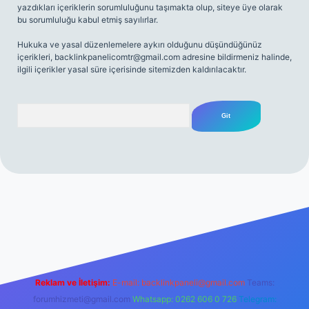
yazdıkları içeriklerin sorumluluğunu taşımakta olup, siteye üye olarak
bu sorumluluğu kabul etmiş sayılırlar.
Hukuka ve yasal düzenlemelere aykırı olduğunu düşündüğünüz
içerikleri,
backlinkpanelicomtr@gmail.com
adresine bildirmeniz halinde,
ilgili içerikler yasal süre içerisinde sitemizden kaldırılacaktır.
Arama
net
Reklam ve İletişim:
E-mail:
backlinkpaneli@gmail.com
Teams:
forumhizmeti@gmail.com
Whatsapp: 0262 606 0 726
Telegram: