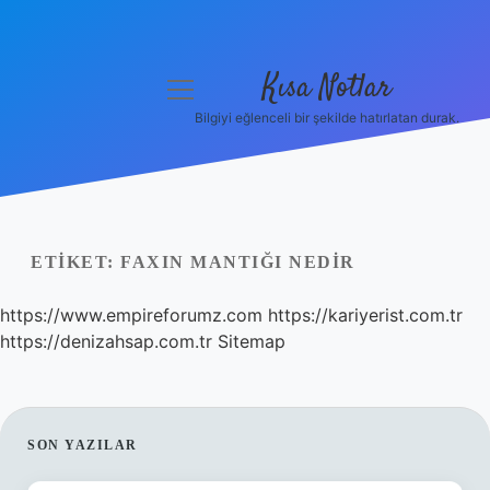
Kısa Notlar
menüyü
aç
Bilgiyi eğlenceli bir şekilde hatırlatan durak.
Anasayfa
Gizlilik Politikası
Yasal Uyarı
ETIKET:
FAXIN MANTIĞI NEDIR
Hakkımızda
https://www.empireforumz.com
https://kariyerist.com.tr
https://denizahsap.com.tr
Sitemap
Hakkımızda
SIDEBAR
SON YAZILAR