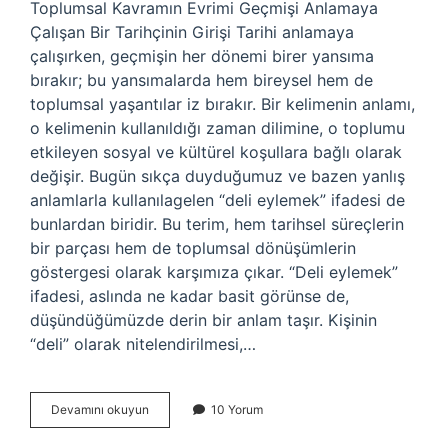
Toplumsal Kavramın Evrimi Geçmişi Anlamaya
Çalışan Bir Tarihçinin Girişi Tarihi anlamaya
çalışırken, geçmişin her dönemi birer yansıma
bırakır; bu yansımalarda hem bireysel hem de
toplumsal yaşantılar iz bırakır. Bir kelimenin anlamı,
o kelimenin kullanıldığı zaman dilimine, o toplumu
etkileyen sosyal ve kültürel koşullara bağlı olarak
değişir. Bugün sıkça duyduğumuz ve bazen yanlış
anlamlarla kullanılagelen “deli eylemek” ifadesi de
bunlardan biridir. Bu terim, hem tarihsel süreçlerin
bir parçası hem de toplumsal dönüşümlerin
göstergesi olarak karşımıza çıkar. “Deli eylemek”
ifadesi, aslında ne kadar basit görünse de,
düşündüğümüzde derin bir anlam taşır. Kişinin
“deli” olarak nitelendirilmesi,…
Deli
Devamını okuyun
10 Yorum
eylemek
ne