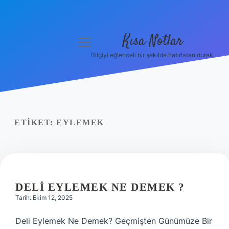
Kısa Notlar
menüyü
aç
Bilgiyi eğlenceli bir şekilde hatırlatan durak.
Anasayfa
Gizlilik Politikası
Yasal Uyarı
ETIKET:
EYLEMEK
Hakkımızda
Hakkımızda
DELI EYLEMEK NE DEMEK ?
Tarih: Ekim 12, 2025
Deli Eylemek Ne Demek? Geçmişten Günümüze Bir