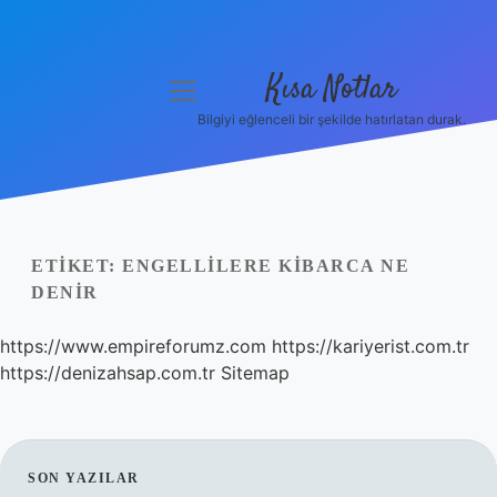
Kısa Notlar
menüyü
aç
Bilgiyi eğlenceli bir şekilde hatırlatan durak.
Anasayfa
Gizlilik Politikası
Yasal Uyarı
ETIKET:
ENGELLILERE KIBARCA NE
DENIR
Hakkımızda
https://www.empireforumz.com
https://kariyerist.com.tr
Hakkımızda
https://denizahsap.com.tr
Sitemap
SIDEBAR
SON YAZILAR