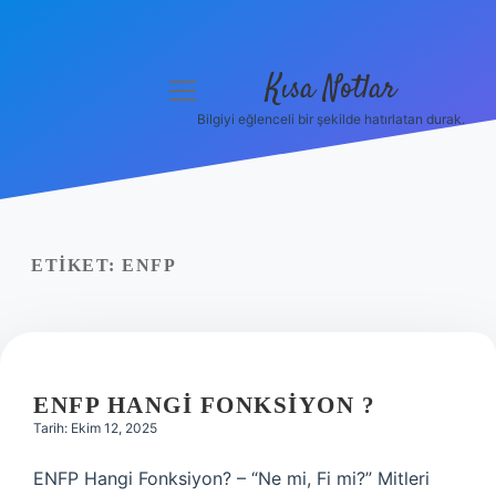
Kısa Notlar
menüyü
aç
Bilgiyi eğlenceli bir şekilde hatırlatan durak.
Anasayfa
Gizlilik Politikası
Yasal Uyarı
ETIKET:
ENFP
Hakkımızda
Hakkımızda
ENFP HANGI FONKSIYON ?
Tarih: Ekim 12, 2025
ENFP Hangi Fonksiyon? – “Ne mi, Fi mi?” Mitleri