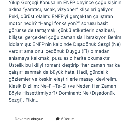
Yıkıp Gerçeği Konuşalım ENFP deyince çoğu kişinin
aklına “yaratıcı, sıcak, vizyoner” klişeleri geliyor.
Peki, dürüst olalım: ENFP’yi gerçekten çalıştıran
motor nedir? “Hangi fonksiyon?” sorusu basit
görünse de tartışmalı; çünkü etiketlerin cazibesi,
bilişsel gerçekleri çoğu zaman sisli bırakıyor. Benim
iddiam şu: ENFP’nin kalbinde Dışadönük Sezgi (Ne)
vardır; ama onu İçedönük Duygu (Fi) olmadan
anlamaya kalkmak, pusulasız harita okumaktır.
Üstelik bu ikiliyi romantikleştirip “her zaman harika
çalışır” sanmak da büyük hata. Hadi, gündelik
gözlemler ve keskin eleştirilerle masayı devirelim.
Klasik Dizilim: Ne–Fi–Te–Si (ve Neden Her Zaman
Böyle Hissettirmiyor?) Dominant: Ne (Dışadönük
Sezgi). Fikir…
ENFP
Devamını okuyun
6 Yorum
hangi
fonksiyon