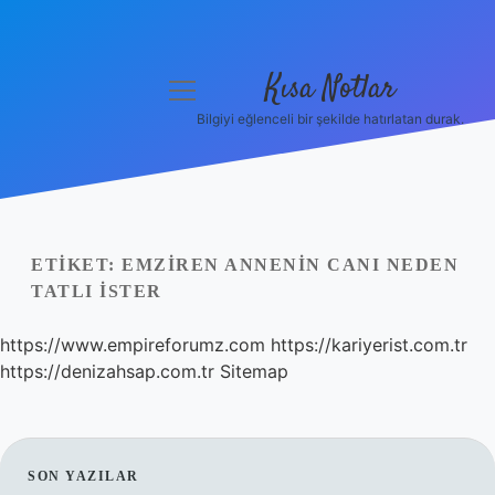
Kısa Notlar
menüyü
aç
Bilgiyi eğlenceli bir şekilde hatırlatan durak.
Anasayfa
Gizlilik Politikası
Yasal Uyarı
ETIKET:
EMZIREN ANNENIN CANI NEDEN
TATLI ISTER
Hakkımızda
https://www.empireforumz.com
https://kariyerist.com.tr
Hakkımızda
https://denizahsap.com.tr
Sitemap
SIDEBAR
SON YAZILAR