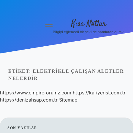
Kısa Notlar
menüyü
aç
Bilgiyi eğlenceli bir şekilde hatırlatan durak.
Anasayfa
Gizlilik Politikası
Yasal Uyarı
ETIKET:
ELEKTRIKLE ÇALIŞAN ALETLER
NELERDIR
Hakkımızda
https://www.empireforumz.com
https://kariyerist.com.tr
Hakkımızda
https://denizahsap.com.tr
Sitemap
SIDEBAR
SON YAZILAR