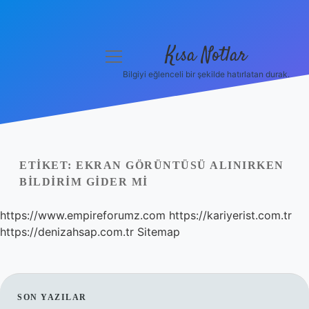
Kısa Notlar
menüyü
aç
Bilgiyi eğlenceli bir şekilde hatırlatan durak.
Anasayfa
Gizlilik Politikası
Yasal Uyarı
ETIKET:
EKRAN GÖRÜNTÜSÜ ALINIRKEN
BILDIRIM GIDER MI
Hakkımızda
https://www.empireforumz.com
https://kariyerist.com.tr
Hakkımızda
https://denizahsap.com.tr
Sitemap
SIDEBAR
SON YAZILAR