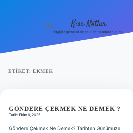
Kısa Notlar
menüyü
aç
Bilgiyi eğlenceli bir şekilde hatırlatan durak.
Anasayfa
Gizlilik Politikası
Yasal Uyarı
ETIKET:
EKMEK
Hakkımızda
Hakkımızda
GÖNDERE ÇEKMEK NE DEMEK ?
Tarih: Ekim 9, 2025
Göndere Çekmek Ne Demek? Tarihten Günümüze