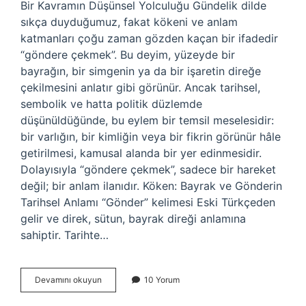
Bir Kavramın Düşünsel Yolculuğu Gündelik dilde
sıkça duyduğumuz, fakat kökeni ve anlam
katmanları çoğu zaman gözden kaçan bir ifadedir
“göndere çekmek”. Bu deyim, yüzeyde bir
bayrağın, bir simgenin ya da bir işaretin direğe
çekilmesini anlatır gibi görünür. Ancak tarihsel,
sembolik ve hatta politik düzlemde
düşünüldüğünde, bu eylem bir temsil meselesidir:
bir varlığın, bir kimliğin veya bir fikrin görünür hâle
getirilmesi, kamusal alanda bir yer edinmesidir.
Dolayısıyla “göndere çekmek”, sadece bir hareket
değil; bir anlam ilanıdır. Köken: Bayrak ve Gönderin
Tarihsel Anlamı “Gönder” kelimesi Eski Türkçeden
gelir ve direk, sütun, bayrak direği anlamına
sahiptir. Tarihte…
Göndere
Devamını okuyun
10 Yorum
çekmek
ne