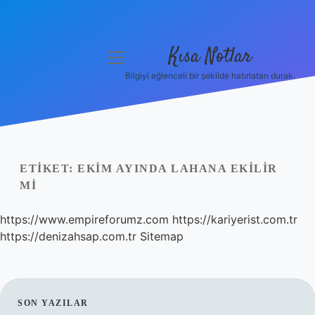
Kısa Notlar
menüyü
aç
Bilgiyi eğlenceli bir şekilde hatırlatan durak.
Anasayfa
Gizlilik Politikası
Yasal Uyarı
ETIKET:
EKIM AYINDA LAHANA EKILIR
MI
Hakkımızda
https://www.empireforumz.com
https://kariyerist.com.tr
Hakkımızda
https://denizahsap.com.tr
Sitemap
SIDEBAR
SON YAZILAR