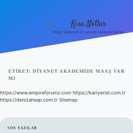
Kısa Notlar
menüyü
aç
Bilgiyi eğlenceli bir şekilde hatırlatan durak.
Anasayfa
Gizlilik Politikası
Yasal Uyarı
ETIKET:
DIYANET AKADEMIDE MAAŞ VAR
MI
Hakkımızda
https://www.empireforumz.com
https://kariyerist.com.tr
Hakkımızda
https://denizahsap.com.tr
Sitemap
SIDEBAR
SON YAZILAR