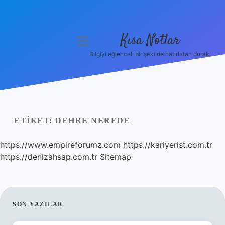
Kısa Notlar
menüyü
aç
Bilgiyi eğlenceli bir şekilde hatırlatan durak.
Anasayfa
Gizlilik Politikası
Yasal Uyarı
ETIKET:
DEHRE NEREDE
Hakkımızda
https://www.empireforumz.com
https://kariyerist.com.tr
https://denizahsap.com.tr
Sitemap
Hakkımızda
SIDEBAR
SON YAZILAR