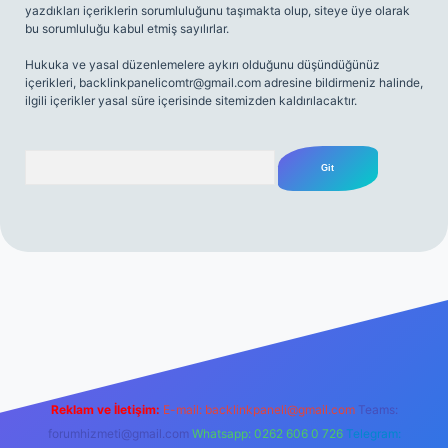
yazdıkları içeriklerin sorumluluğunu taşımakta olup, siteye üye olarak
bu sorumluluğu kabul etmiş sayılırlar.
Hukuka ve yasal düzenlemelere aykırı olduğunu düşündüğünüz
içerikleri,
backlinkpanelicomtr@gmail.com
adresine bildirmeniz halinde,
ilgili içerikler yasal süre içerisinde sitemizden kaldırılacaktır.
Arama
net
Reklam ve İletişim:
E-mail:
backlinkpaneli@gmail.com
Teams:
forumhizmeti@gmail.com
Whatsapp: 0262 606 0 726
Telegram: