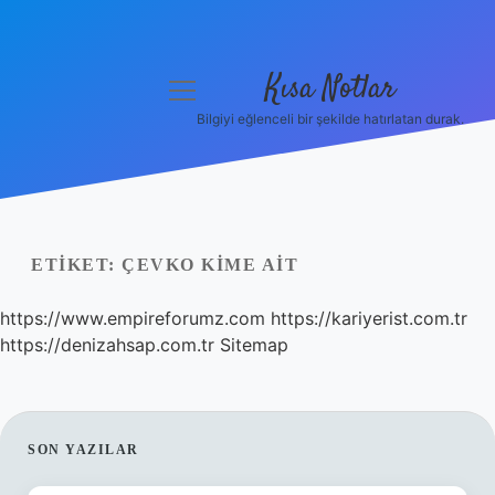
Kısa Notlar
menüyü
aç
Bilgiyi eğlenceli bir şekilde hatırlatan durak.
Anasayfa
Gizlilik Politikası
Yasal Uyarı
ETIKET:
ÇEVKO KIME AIT
Hakkımızda
https://www.empireforumz.com
https://kariyerist.com.tr
https://denizahsap.com.tr
Sitemap
Hakkımızda
SIDEBAR
SON YAZILAR