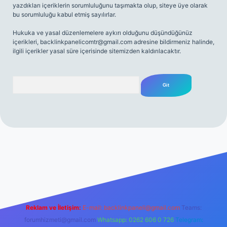
yazdıkları içeriklerin sorumluluğunu taşımakta olup, siteye üye olarak
bu sorumluluğu kabul etmiş sayılırlar.
Hukuka ve yasal düzenlemelere aykırı olduğunu düşündüğünüz
içerikleri,
backlinkpanelicomtr@gmail.com
adresine bildirmeniz halinde,
ilgili içerikler yasal süre içerisinde sitemizden kaldırılacaktır.
Arama
net
Reklam ve İletişim:
E-mail:
backlinkpaneli@gmail.com
Teams:
forumhizmeti@gmail.com
Whatsapp: 0262 606 0 726
Telegram: