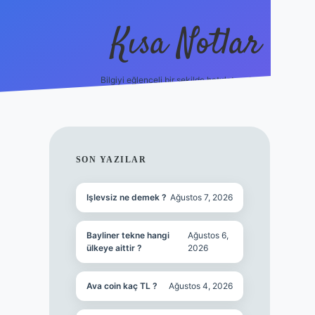
Kısa Notlar
Bilgiyi eğlenceli bir şekilde hatırlatan durak.
tulipbet
SIDEBAR
SON YAZILAR
Işlevsiz ne demek ?
Ağustos 7, 2026
Bayliner tekne hangi
Ağustos 6,
ülkeye aittir ?
2026
Ava coin kaç TL ?
Ağustos 4, 2026