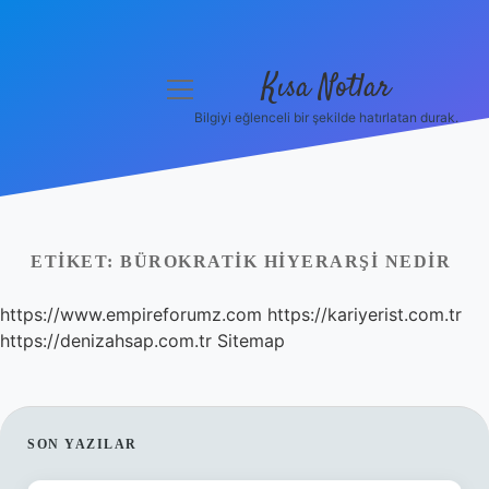
Kısa Notlar
menüyü
aç
Bilgiyi eğlenceli bir şekilde hatırlatan durak.
Anasayfa
Gizlilik Politikası
Yasal Uyarı
ETIKET:
BÜROKRATIK HIYERARŞI NEDIR
Hakkımızda
https://www.empireforumz.com
https://kariyerist.com.tr
https://denizahsap.com.tr
Sitemap
Hakkımızda
SIDEBAR
SON YAZILAR