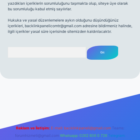
yazdıkları içeriklerin sorumluluğunu taşımakta olup, siteye üye olarak
bu sorumluluğu kabul etmiş sayılırlar.
Hukuka ve yasal düzenlemelere aykırı olduğunu düşündüğünüz
içerikleri,
backlinkpanelicomtr@gmail.com
adresine bildirmeniz halinde,
ilgili içerikler yasal süre içerisinde sitemizden kaldırılacaktır.
Arama
net
Reklam ve İletişim:
E-mail:
backlinkpaneli@gmail.com
Teams:
forumhizmeti@gmail.com
Whatsapp: 0262 606 0 726
Telegram: