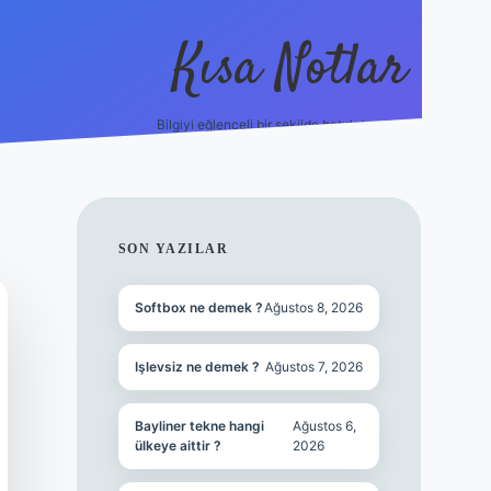
Kısa Notlar
Bilgiyi eğlenceli bir şekilde hatırlatan durak.
tulipbet
elexbett.net
SIDEBAR
SON YAZILAR
Softbox ne demek ?
Ağustos 8, 2026
Işlevsiz ne demek ?
Ağustos 7, 2026
Bayliner tekne hangi
Ağustos 6,
ülkeye aittir ?
2026