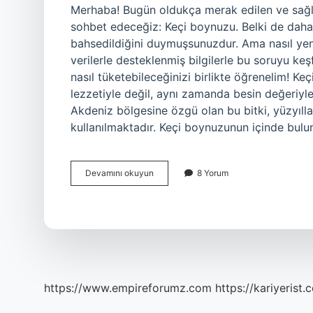
Merhaba! Bugün oldukça merak edilen ve sağl
sohbet edeceğiz: Keçi boynuzu. Belki de dah
bahsedildiğini duymuşsunuzdur. Ama nasıl yeni
verilerle desteklenmiş bilgilerle bu soruyu ke
nasıl tüketebileceğinizi birlikte öğrenelim! 
lezzetiyle değil, aynı zamanda besin değeriyle
Akdeniz bölgesine özgü olan bu bitki, yüzyıll
kullanılmaktadır. Keçi boynuzunun içinde bulun
Keçi
Devamını okuyun
8 Yorum
boynuzu
nasıl
yenirse
faydalı
olur
?
https://www.empireforumz.com
https://kariyerist.