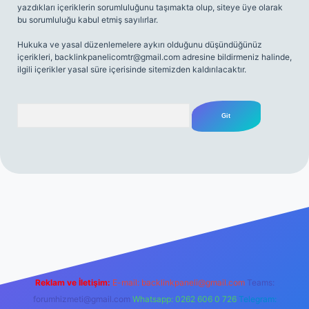
yazdıkları içeriklerin sorumluluğunu taşımakta olup, siteye üye olarak
bu sorumluluğu kabul etmiş sayılırlar.
Hukuka ve yasal düzenlemelere aykırı olduğunu düşündüğünüz
içerikleri,
backlinkpanelicomtr@gmail.com
adresine bildirmeniz halinde,
ilgili içerikler yasal süre içerisinde sitemizden kaldırılacaktır.
Arama
net
Reklam ve İletişim:
E-mail:
backlinkpaneli@gmail.com
Teams:
forumhizmeti@gmail.com
Whatsapp: 0262 606 0 726
Telegram: