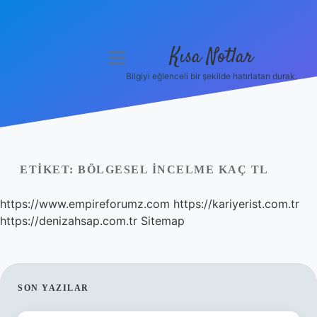
Kısa Notlar
menüyü
aç
Bilgiyi eğlenceli bir şekilde hatırlatan durak.
Anasayfa
Gizlilik Politikası
Yasal Uyarı
ETIKET:
BÖLGESEL INCELME KAÇ TL
Hakkımızda
https://www.empireforumz.com
https://kariyerist.com.tr
https://denizahsap.com.tr
Sitemap
Hakkımızda
SIDEBAR
SON YAZILAR