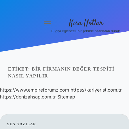
Kısa Notlar
menüyü
aç
Bilgiyi eğlenceli bir şekilde hatırlatan durak.
Anasayfa
Gizlilik Politikası
Yasal Uyarı
ETIKET:
BIR FIRMANIN DEĞER TESPITI
NASIL YAPILIR
Hakkımızda
https://www.empireforumz.com
https://kariyerist.com.tr
Hakkımızda
https://denizahsap.com.tr
Sitemap
SIDEBAR
SON YAZILAR