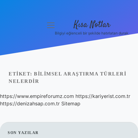
Kısa Notlar
menüyü
aç
Bilgiyi eğlenceli bir şekilde hatırlatan durak.
Anasayfa
Gizlilik Politikası
Yasal Uyarı
ETIKET:
BILIMSEL ARAŞTIRMA TÜRLERI
NELERDIR
Hakkımızda
https://www.empireforumz.com
https://kariyerist.com.tr
Hakkımızda
https://denizahsap.com.tr
Sitemap
SIDEBAR
SON YAZILAR