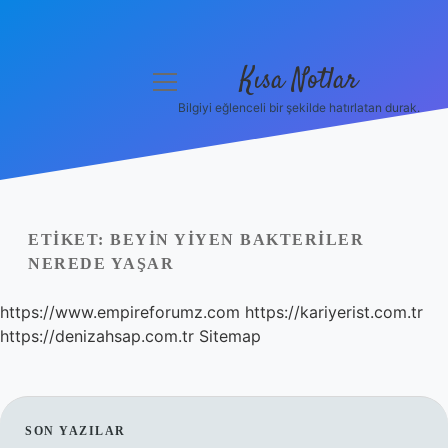
Kısa Notlar
menüyü
aç
Bilgiyi eğlenceli bir şekilde hatırlatan durak.
Anasayfa
Gizlilik Politikası
Yasal Uyarı
ETIKET:
BEYIN YIYEN BAKTERILER
NEREDE YAŞAR
Hakkımızda
https://www.empireforumz.com
https://kariyerist.com.tr
Hakkımızda
https://denizahsap.com.tr
Sitemap
SIDEBAR
SON YAZILAR