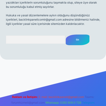
yazdıkları içeriklerin sorumluluğunu taşımakta olup, siteye üye olarak
bu sorumluluğu kabul etmiş sayılırlar.
Hukuka ve yasal düzenlemelere aykırı olduğunu düşündüğünüz
içerikleri,
backlinkpanelicomtr@gmail.com
adresine bildirmeniz halinde,
ilgili içerikler yasal süre içerisinde sitemizden kaldırılacaktır.
Arama
net
Reklam ve İletişim:
E-mail:
backlinkpaneli@gmail.com
Teams:
forumhizmeti@gmail.com
Whatsapp: 0262 606 0 726
Telegram: