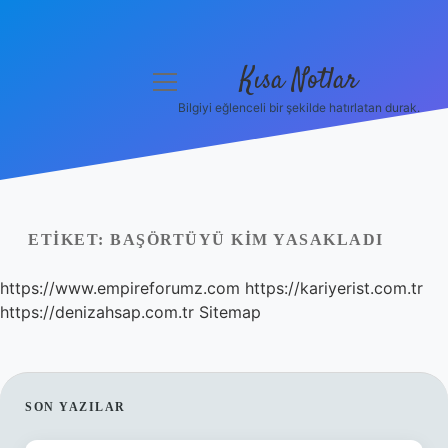
Kısa Notlar
menüyü
aç
Bilgiyi eğlenceli bir şekilde hatırlatan durak.
Anasayfa
Gizlilik Politikası
Yasal Uyarı
ETIKET:
BAŞÖRTÜYÜ KIM YASAKLADI
Hakkımızda
https://www.empireforumz.com
https://kariyerist.com.tr
https://denizahsap.com.tr
Sitemap
Hakkımızda
SIDEBAR
SON YAZILAR