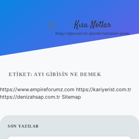
Kısa Notlar
menüyü
aç
Bilgiyi eğlenceli bir şekilde hatırlatan durak.
Anasayfa
Gizlilik Politikası
Yasal Uyarı
ETIKET:
AYI GIBISIN NE DEMEK
Hakkımızda
https://www.empireforumz.com
https://kariyerist.com.tr
https://denizahsap.com.tr
Sitemap
Hakkımızda
SIDEBAR
SON YAZILAR