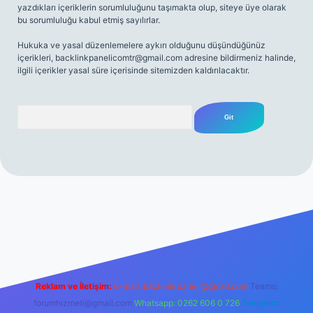
yazdıkları içeriklerin sorumluluğunu taşımakta olup, siteye üye olarak
bu sorumluluğu kabul etmiş sayılırlar.
Hukuka ve yasal düzenlemelere aykırı olduğunu düşündüğünüz
içerikleri,
backlinkpanelicomtr@gmail.com
adresine bildirmeniz halinde,
ilgili içerikler yasal süre içerisinde sitemizden kaldırılacaktır.
Arama
net
Reklam ve İletişim:
E-mail:
backlinkpaneli@gmail.com
Teams:
forumhizmeti@gmail.com
Whatsapp: 0262 606 0 726
Telegram: