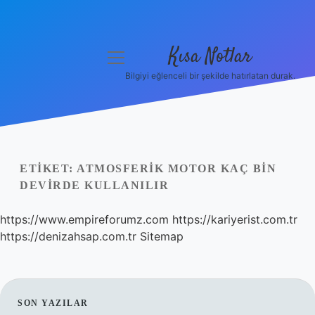
Kısa Notlar
menüyü
aç
Bilgiyi eğlenceli bir şekilde hatırlatan durak.
Anasayfa
Gizlilik Politikası
Yasal Uyarı
ETIKET:
ATMOSFERIK MOTOR KAÇ BIN
DEVIRDE KULLANILIR
Hakkımızda
https://www.empireforumz.com
https://kariyerist.com.tr
Hakkımızda
https://denizahsap.com.tr
Sitemap
SIDEBAR
SON YAZILAR