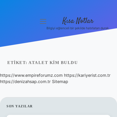
Kısa Notlar
menüyü
aç
Bilgiyi eğlenceli bir şekilde hatırlatan durak.
Anasayfa
Gizlilik Politikası
Yasal Uyarı
ETIKET:
ATALET KIM BULDU
Hakkımızda
https://www.empireforumz.com
https://kariyerist.com.tr
https://denizahsap.com.tr
Sitemap
Hakkımızda
SIDEBAR
SON YAZILAR