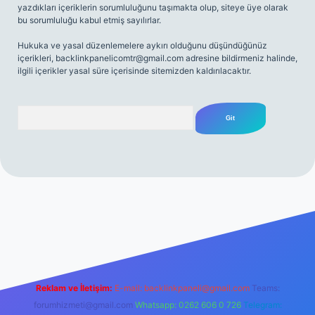
yazdıkları içeriklerin sorumluluğunu taşımakta olup, siteye üye olarak
bu sorumluluğu kabul etmiş sayılırlar.
Hukuka ve yasal düzenlemelere aykırı olduğunu düşündüğünüz
içerikleri,
backlinkpanelicomtr@gmail.com
adresine bildirmeniz halinde,
ilgili içerikler yasal süre içerisinde sitemizden kaldırılacaktır.
Arama
net
Reklam ve İletişim:
E-mail:
backlinkpaneli@gmail.com
Teams:
forumhizmeti@gmail.com
Whatsapp: 0262 606 0 726
Telegram: