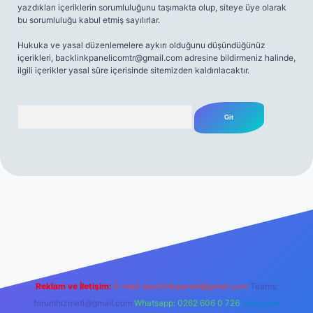
yazdıkları içeriklerin sorumluluğunu taşımakta olup, siteye üye olarak
bu sorumluluğu kabul etmiş sayılırlar.
Hukuka ve yasal düzenlemelere aykırı olduğunu düşündüğünüz
içerikleri,
backlinkpanelicomtr@gmail.com
adresine bildirmeniz halinde,
ilgili içerikler yasal süre içerisinde sitemizden kaldırılacaktır.
Arama
net
Reklam ve İletişim:
E-mail:
backlinkpaneli@gmail.com
Teams:
forumhizmeti@gmail.com
Whatsapp: 0262 606 0 726
Telegram: