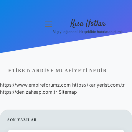
Kısa Notlar
menüyü
aç
Bilgiyi eğlenceli bir şekilde hatırlatan durak.
Anasayfa
Gizlilik Politikası
Yasal Uyarı
ETIKET:
ARDIYE MUAFIYETI NEDIR
Hakkımızda
https://www.empireforumz.com
https://kariyerist.com.tr
https://denizahsap.com.tr
Sitemap
Hakkımızda
SIDEBAR
SON YAZILAR