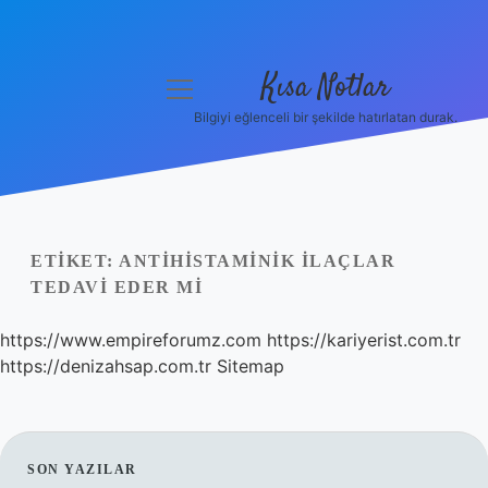
Kısa Notlar
menüyü
aç
Bilgiyi eğlenceli bir şekilde hatırlatan durak.
Anasayfa
Gizlilik Politikası
Yasal Uyarı
ETIKET:
ANTIHISTAMINIK ILAÇLAR
TEDAVI EDER MI
Hakkımızda
https://www.empireforumz.com
https://kariyerist.com.tr
Hakkımızda
https://denizahsap.com.tr
Sitemap
SIDEBAR
SON YAZILAR