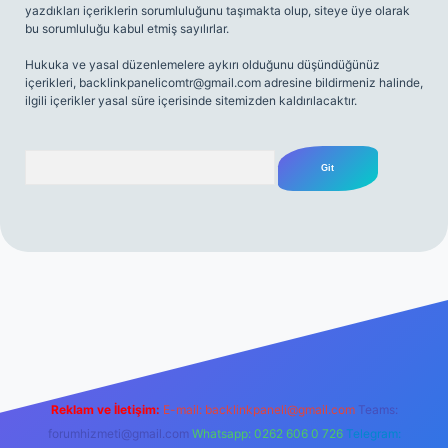
yazdıkları içeriklerin sorumluluğunu taşımakta olup, siteye üye olarak
bu sorumluluğu kabul etmiş sayılırlar.
Hukuka ve yasal düzenlemelere aykırı olduğunu düşündüğünüz
içerikleri,
backlinkpanelicomtr@gmail.com
adresine bildirmeniz halinde,
ilgili içerikler yasal süre içerisinde sitemizden kaldırılacaktır.
Arama
tt.net
Reklam ve İletişim:
E-mail:
backlinkpaneli@gmail.com
Teams:
forumhizmeti@gmail.com
Whatsapp: 0262 606 0 726
Telegram: