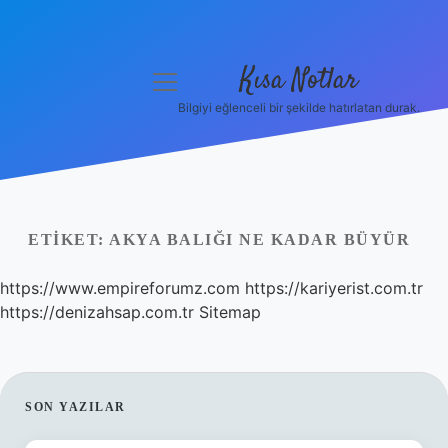
Kısa Notlar
menüyü
aç
Bilgiyi eğlenceli bir şekilde hatırlatan durak.
Anasayfa
Gizlilik Politikası
Yasal Uyarı
ETIKET:
AKYA BALIĞI NE KADAR BÜYÜR
Hakkımızda
https://www.empireforumz.com
https://kariyerist.com.tr
https://denizahsap.com.tr
Sitemap
Hakkımızda
SIDEBAR
SON YAZILAR