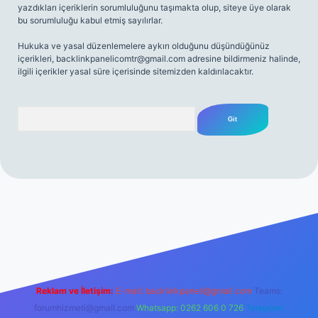
yazdıkları içeriklerin sorumluluğunu taşımakta olup, siteye üye olarak
bu sorumluluğu kabul etmiş sayılırlar.
Hukuka ve yasal düzenlemelere aykırı olduğunu düşündüğünüz
içerikleri,
backlinkpanelicomtr@gmail.com
adresine bildirmeniz halinde,
ilgili içerikler yasal süre içerisinde sitemizden kaldırılacaktır.
Arama
net
Reklam ve İletişim:
E-mail:
backlinkpaneli@gmail.com
Teams:
forumhizmeti@gmail.com
Whatsapp: 0262 606 0 726
Telegram: