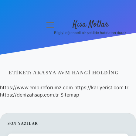
Kısa Notlar
menüyü
aç
Bilgiyi eğlenceli bir şekilde hatırlatan durak.
Anasayfa
Gizlilik Politikası
Yasal Uyarı
ETIKET:
AKASYA AVM HANGI HOLDING
Hakkımızda
https://www.empireforumz.com
https://kariyerist.com.tr
https://denizahsap.com.tr
Sitemap
Hakkımızda
SIDEBAR
SON YAZILAR