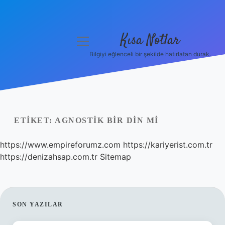
Kısa Notlar
menüyü
aç
Bilgiyi eğlenceli bir şekilde hatırlatan durak.
Anasayfa
Gizlilik Politikası
Yasal Uyarı
ETIKET:
AGNOSTIK BIR DIN MI
Hakkımızda
https://www.empireforumz.com
https://kariyerist.com.tr
https://denizahsap.com.tr
Sitemap
Hakkımızda
SIDEBAR
SON YAZILAR