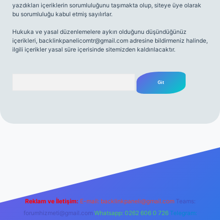
yazdıkları içeriklerin sorumluluğunu taşımakta olup, siteye üye olarak
bu sorumluluğu kabul etmiş sayılırlar.
Hukuka ve yasal düzenlemelere aykırı olduğunu düşündüğünüz
içerikleri,
backlinkpanelicomtr@gmail.com
adresine bildirmeniz halinde,
ilgili içerikler yasal süre içerisinde sitemizden kaldırılacaktır.
Arama
net
Reklam ve İletişim:
E-mail:
backlinkpaneli@gmail.com
Teams:
forumhizmeti@gmail.com
Whatsapp: 0262 606 0 726
Telegram: