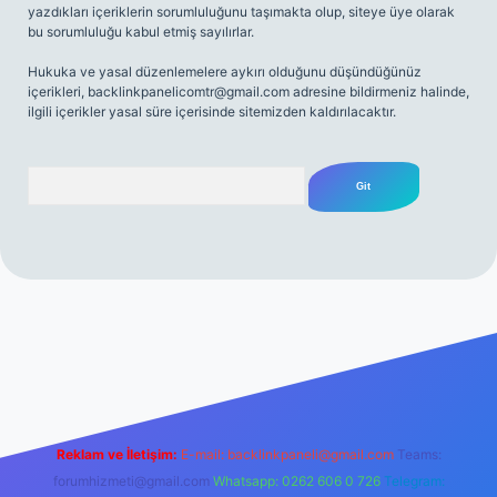
yazdıkları içeriklerin sorumluluğunu taşımakta olup, siteye üye olarak
bu sorumluluğu kabul etmiş sayılırlar.
Hukuka ve yasal düzenlemelere aykırı olduğunu düşündüğünüz
içerikleri,
backlinkpanelicomtr@gmail.com
adresine bildirmeniz halinde,
ilgili içerikler yasal süre içerisinde sitemizden kaldırılacaktır.
Arama
net
Reklam ve İletişim:
E-mail:
backlinkpaneli@gmail.com
Teams:
forumhizmeti@gmail.com
Whatsapp: 0262 606 0 726
Telegram: