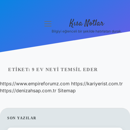
Kısa Notlar
menüyü
aç
Bilgiyi eğlenceli bir şekilde hatırlatan durak.
Anasayfa
Gizlilik Politikası
Yasal Uyarı
ETIKET:
9 EV NEYI TEMSIL EDER
Hakkımızda
https://www.empireforumz.com
https://kariyerist.com.tr
https://denizahsap.com.tr
Sitemap
Hakkımızda
SIDEBAR
SON YAZILAR