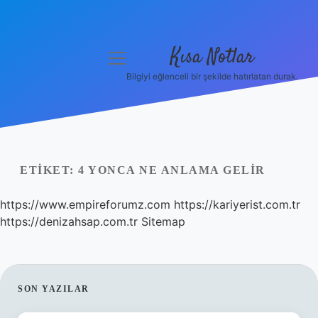
Kısa Notlar
menüyü
aç
Bilgiyi eğlenceli bir şekilde hatırlatan durak.
Anasayfa
Gizlilik Politikası
Yasal Uyarı
ETIKET:
4 YONCA NE ANLAMA GELIR
Hakkımızda
https://www.empireforumz.com
https://kariyerist.com.tr
https://denizahsap.com.tr
Sitemap
Hakkımızda
SIDEBAR
SON YAZILAR