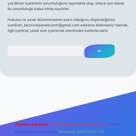
yazdıkları içeriklerin sorumluluğunu taşımakta olup, siteye üye olarak
bu sorumluluğu kabul etmiş sayılırlar.
Hukuka ve yasal düzenlemelere aykırı olduğunu düşündüğünüz
içerikleri,
backlinkpanelicomtr@gmail.com
adresine bildirmeniz halinde,
ilgili içerikler yasal süre içerisinde sitemizden kaldırılacaktır.
Arama
net
Reklam ve İletişim:
E-mail:
backlinkpaneli@gmail.com
Teams:
forumhizmeti@gmail.com
Whatsapp: 0262 606 0 726
Telegram: