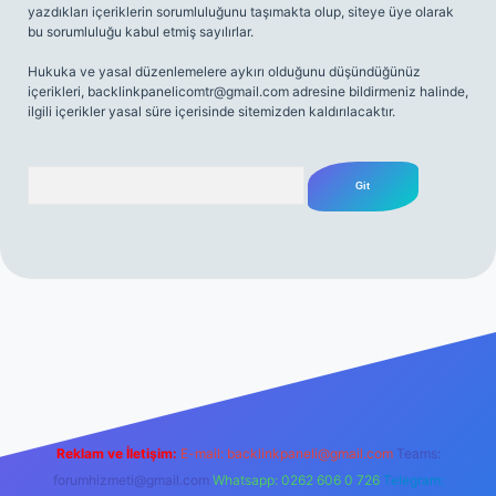
yazdıkları içeriklerin sorumluluğunu taşımakta olup, siteye üye olarak
bu sorumluluğu kabul etmiş sayılırlar.
Hukuka ve yasal düzenlemelere aykırı olduğunu düşündüğünüz
içerikleri,
backlinkpanelicomtr@gmail.com
adresine bildirmeniz halinde,
ilgili içerikler yasal süre içerisinde sitemizden kaldırılacaktır.
Arama
net
Reklam ve İletişim:
E-mail:
backlinkpaneli@gmail.com
Teams:
forumhizmeti@gmail.com
Whatsapp: 0262 606 0 726
Telegram: