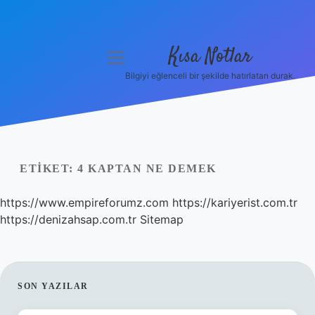
Kısa Notlar
menüyü
aç
Bilgiyi eğlenceli bir şekilde hatırlatan durak.
Anasayfa
Gizlilik Politikası
Yasal Uyarı
ETIKET:
4 KAPTAN NE DEMEK
Hakkımızda
https://www.empireforumz.com
https://kariyerist.com.tr
https://denizahsap.com.tr
Sitemap
Hakkımızda
SIDEBAR
SON YAZILAR