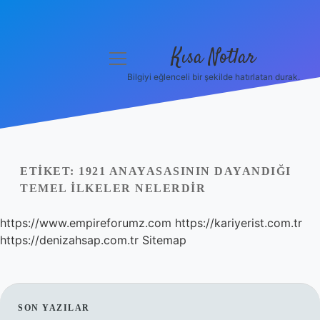
Kısa Notlar
menüyü
aç
Bilgiyi eğlenceli bir şekilde hatırlatan durak.
Anasayfa
Gizlilik Politikası
Yasal Uyarı
ETIKET:
1921 ANAYASASININ DAYANDIĞI
TEMEL ILKELER NELERDIR
Hakkımızda
https://www.empireforumz.com
https://kariyerist.com.tr
Hakkımızda
https://denizahsap.com.tr
Sitemap
SIDEBAR
SON YAZILAR