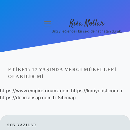
Kısa Notlar
menüyü
aç
Bilgiyi eğlenceli bir şekilde hatırlatan durak.
Anasayfa
Gizlilik Politikası
Yasal Uyarı
ETIKET:
17 YAŞINDA VERGI MÜKELLEFI
OLABILIR MI
Hakkımızda
https://www.empireforumz.com
https://kariyerist.com.tr
Hakkımızda
https://denizahsap.com.tr
Sitemap
SIDEBAR
SON YAZILAR