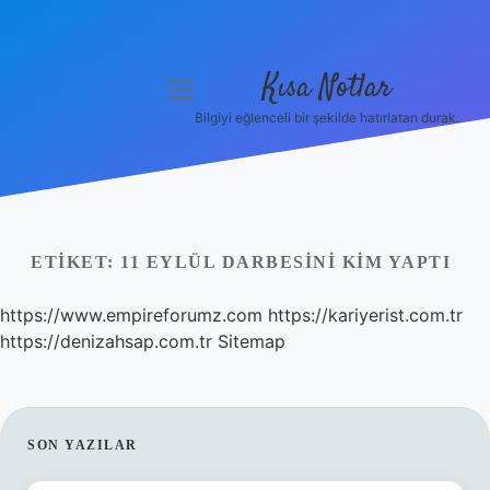
Kısa Notlar
menüyü
aç
Bilgiyi eğlenceli bir şekilde hatırlatan durak.
Anasayfa
Gizlilik Politikası
Yasal Uyarı
ETIKET:
11 EYLÜL DARBESINI KIM YAPTI
Hakkımızda
https://www.empireforumz.com
https://kariyerist.com.tr
https://denizahsap.com.tr
Sitemap
Hakkımızda
SIDEBAR
SON YAZILAR