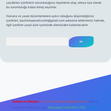
yazdıkları içeriklerin sorumluluğunu taşımakta olup, siteye üye olarak
bu sorumluluğu kabul etmiş sayılırlar.
Hukuka ve yasal düzenlemelere aykırı olduğunu düşündüğünüz
içerikleri,
backlinkpanelicomtr@gmail.com
adresine bildirmeniz halinde,
ilgili içerikler yasal süre içerisinde sitemizden kaldırılacaktır.
Arama
net
Reklam ve İletişim:
E-mail:
backlinkpaneli@gmail.com
Teams:
forumhizmeti@gmail.com
Whatsapp: 0262 606 0 726
Telegram: